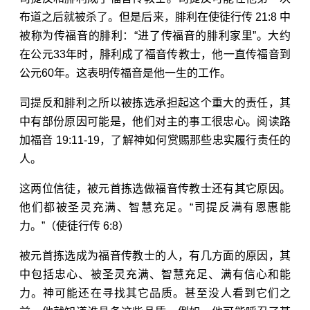
布道之后就被杀了。但是后来，腓利在
使徒行传 21:8
中
被称为传福音的腓利：“进了传福音的腓利家里”。大约
在公元33年时，腓利成了福音传教士，他一直传福音到
公元60年。这表明传福音是他一生的工作。
司提反和腓利之所以被拣选承担起这个重大的责任，其
中有部份原因可能是，他们对主的事工很忠心。阅读
路
加福音 19:11-19
，了解神如何赏赐那些忠实履行责任的
人。
这两位信徒，被元首拣选做福音传教士还有其它原因。
他们都被圣灵充满、智慧充足。“司提反满有恩惠能
力。”（
使徒行传 6:8
）
被元首拣选成为福音传教士的人，有几方面的原因，其
中包括忠心、被圣灵充满、智慧充足、满有信心和能
力。神可能还在寻找其它品质。甚至没人看到它们之