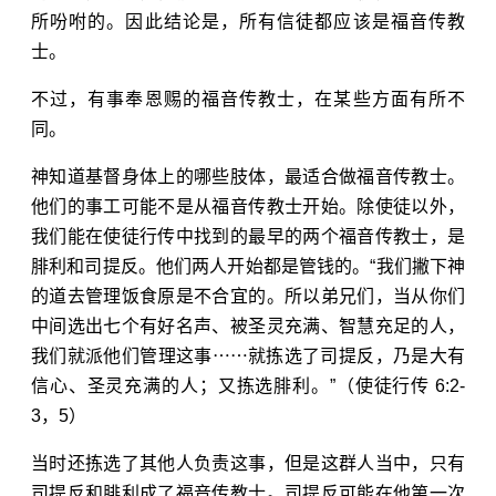
所吩咐的。因此结论是，所有信徒都应该是福音传教
士。
不过，有事奉恩赐的福音传教士，在某些方面有所不
同。
神知道基督身体上的哪些肢体，最适合做福音传教士。
他们的事工可能不是从福音传教士开始。除使徒以外，
我们能在使徒行传中找到的最早的两个福音传教士，是
腓利和司提反。他们两人开始都是管钱的。“我们撇下神
的道去管理饭食原是不合宜的。所以弟兄们，当从你们
中间选出七个有好名声、被圣灵充满、智慧充足的人，
我们就派他们管理这事⋯⋯就拣选了司提反，乃是大有
信心、圣灵充满的人；又拣选腓利。”（
使徒行传 6:2-
3，5
）
当时还拣选了其他人负责这事，但是这群人当中，只有
司提反和腓利成了福音传教士。司提反可能在他第一次