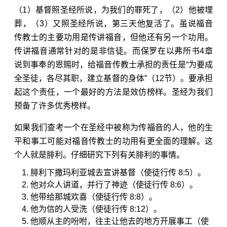
（1）基督照圣经所说，为我们的罪死了，（2）他被埋
葬，（3）又照圣经所说，第三天他复活了。虽说福音
传教士的主要功用是传讲福音，但他还有另一个功用。
传讲福音通常针对的是非信徒。而保罗在
以弗所书4章
说到事奉的恩赐时，给福音传教士承担的责任是“为要成
全圣徒，各尽其职，建立基督的身体”（
12节
）。要承担
起这个责任，一个最好的方法是效仿榜样。圣经为我们
预备了许多优秀榜样。
如果我们查考一个在圣经中被称为传福音的人，他的生
平和事工可能对福音传教士的功用有更全面的理解。这
个人就是腓利。仔细研究下列有关腓利的事情。
腓利下撒玛利亚城去宣讲基督（
使徒行传 8:5
）。
他对众人讲道，并行了神迹（
使徒行传 8:6
）。
他带给那城欢喜（
使徒行传 8:8
）。
他为信的人受洗（
使徒行传 8:12
）。
他顺从主的吩咐，往主让他去的地方开展事工（
使