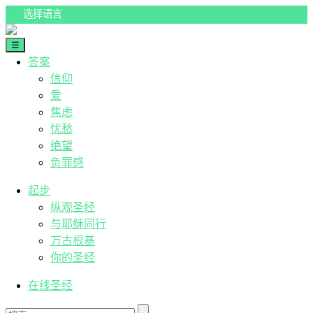
Skip
to
content
☰
人生答案
答案
信仰
爱
焦虑
忧愁
绝望
负罪感
起步
纵观圣经
与耶稣同行
万古根基
你的圣经
在线圣经