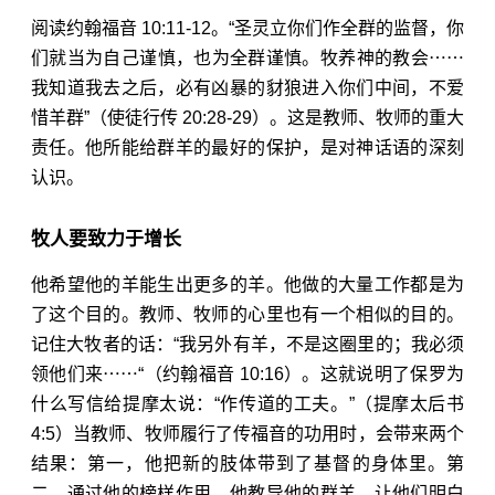
阅读
约翰福音 10:11-12
。“圣灵立你们作全群的监督，你
们就当为自己谨慎，也为全群谨慎。牧养神的教会⋯⋯
我知道我去之后，必有凶暴的豺狼进入你们中间，不爱
惜羊群”（
使徒行传 20:28-29
）。这是教师、牧师的重大
责任。他所能给群羊的最好的保护，是对神话语的深刻
认识。
牧人要致力于增长
他希望他的羊能生出更多的羊。他做的大量工作都是为
了这个目的。教师、牧师的心里也有一个相似的目的。
记住大牧者的话：“我另外有羊，不是这圈里的；我必须
领他们来⋯⋯“（
约翰福音 10:16
）。这就说明了保罗为
什么写信给提摩太说：“作传道的工夫。”（
提摩太后书
4:5
）当教师、牧师履行了传福音的功用时，会带来两个
结果：第一，他把新的肢体带到了基督的身体里。第
二，通过他的榜样作用，他教导他的群羊，让他们明白