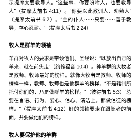
示提摩太要教导人。“这些事，你要吩咐人，也要教导
人”（
提摩太前书 4:11
）。“你要以此教训人、劝勉人”
（
提摩太前书 6:2
）。“主的仆人⋯⋯只要⋯⋯善于教
导，存心忍耐。”（
提摩太后书 2:24
）
牧人是群羊的领袖
羊群对牧人的要求是带领他们。圣经说：“既放出自己的
羊来，就在前头走”（
约翰福音 10:4
）。神羊群的大牧者
是教师、牧师最好的榜样。就像大牧者是教师、牧师的
榜样一样，教师、牧师也是他群羊的榜样。“不是辖制所
托付你们的，乃是做群羊的榜样。”（
彼得前书 5:3
）“总
要在言语、行为、爱心、信心、清洁上，都做信徒的榜
样。”（
提摩太前书 4:12
）好的领袖要走在跟随者的前
面，并要做他们的榜样。
牧人要保护他的羊群