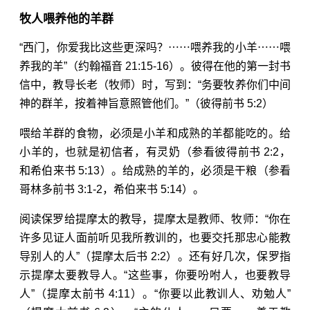
牧人喂养他的羊群
“西门，你爱我比这些更深吗？⋯⋯喂养我的小羊⋯⋯喂
养我的羊”（
约翰福音 21:15-16
）。彼得在他的第一封书
信中，教导长老（牧师）时，写到：“务要牧养你们中间
神的群羊，按着神旨意照管他们。”（
彼得前书 5:2
）
喂给羊群的食物，必须是小羊和成熟的羊都能吃的。给
小羊的，也就是初信者，有灵奶（参看
彼得前书 2:2
，
和
希伯来书 5:13
）。给成熟的羊的，必须是干粮（参看
哥林多前书 3:1-2
，
希伯来书 5:14
）。
阅读保罗给提摩太的教导，提摩太是教师、牧师：“你在
许多见证人面前听见我所教训的，也要交托那忠心能教
导别人的人”（
提摩太后书 2:2
）。还有好几次，保罗指
示提摩太要教导人。“这些事，你要吩咐人，也要教导
人”（
提摩太前书 4:11
）。“你要以此教训人、劝勉人”