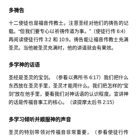
多祷告
十二使徒也是福音传教士。注意圣经对他们的祷告的记
载。“但我们要专心以祈祷传道为事。”（
使徒行传 6:4
）
再阅读使徒行传
3:2
和
10:9
。祷告能让福音传教士充满
圣灵。当他被圣灵充满时，他的讲道就会有果效。
多学神的话语
圣经是圣灵的宝剑。（参看
以弗所书 6:17
）我们把什么
东西放在圣灵手里，圣灵才能用什么。我们把怎样的“宝
剑”放在他手里，要看我们对神话语的认识程度。宣讲神
的话是传福音事工的核心。（读
提摩太后书 2:15
）
多学习倾听并顺服神的声音
圣灵的特别带领对传福音非常重要，（参看使徒行传