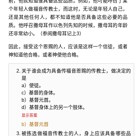
前，他就知道谁具备这些品质。例如，他可能呼召了某
个年轻人做福音传教士，而这时，无论是年轻人自己，
还是其他任何人，都不知道他是否具备这些必要的品
质。他呼召撒母耳作以色列先知的时候，撒母耳的年龄
还非常幼小。（参阅
撒母耳记上3
）
因此，接受这个恩赐的人，应该是这样一个信徒，或者
神知道他合格，或者神使他合格。
关于谁会成为具备传福音恩赐的传教士，做决定的
是
a）使徒。
c）基督的身体。
b）基督元首。
d）基督身体上的另一个肢体。
显示答案
b）基督元首
被拣选做福音传教士的人，身上应该具备哪些品