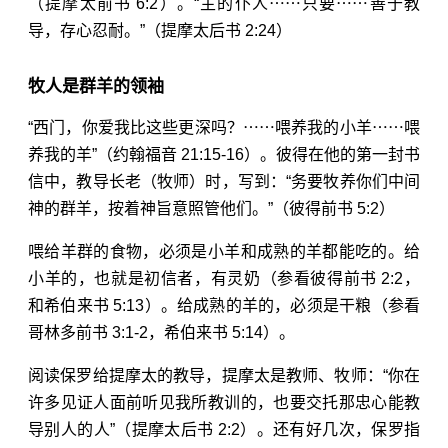
（
提摩太前书 6:2
）。“主的仆人⋯⋯只要⋯⋯善于教
导，存心忍耐。”（
提摩太后书 2:24
）
牧人是群羊的领袖
“西门，你爱我比这些更深吗？⋯⋯喂养我的小羊⋯⋯喂
养我的羊”（
约翰福音 21:15-16
）。彼得在他的第一封书
信中，教导长老（牧师）时，写到：“务要牧养你们中间
神的群羊，按着神旨意照管他们。”（
彼得前书 5:2
）
喂给羊群的食物，必须是小羊和成熟的羊都能吃的。给
小羊的，也就是初信者，有灵奶（参看
彼得前书 2:2
，
和
希伯来书 5:13
）。给成熟的羊的，必须是干粮（参看
哥林多前书 3:1-2
，
希伯来书 5:14
）。
阅读保罗给提摩太的教导，提摩太是教师、牧师：“你在
许多见证人面前听见我所教训的，也要交托那忠心能教
导别人的人”（
提摩太后书 2:2
）。还有好几次，保罗指