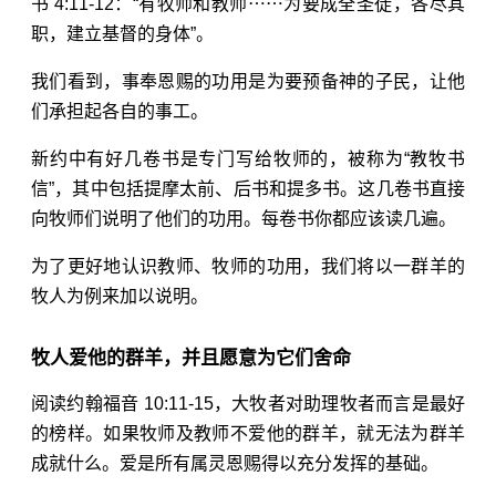
书 4:11-12
：“有牧师和教师⋯⋯为要成全圣徒，各尽其
职，建立基督的身体”。
我们看到，事奉恩赐的功用是为要预备神的子民，让他
们承担起各自的事工。
新约中有好几卷书是专门写给牧师的，被称为“教牧书
信”，其中包括提摩太前、后书和提多书。这几卷书直接
向牧师们说明了他们的功用。每卷书你都应该读几遍。
为了更好地认识教师、牧师的功用，我们将以一群羊的
牧人为例来加以说明。
牧人爱他的群羊，并且愿意为它们舍命
阅读约
翰福音 10:11-15
，大牧者对助理牧者而言是最好
的榜样。如果牧师及教师不爱他的群羊，就无法为群羊
成就什么。爱是所有属灵恩赐得以充分发挥的基础。