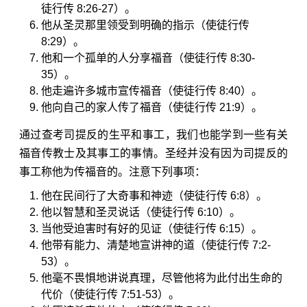
徒行传 8:26-27
）。
他从圣灵那里领受到明确的指示（
使徒行传
8:29
）。
他和一个孤单的人分享福音（
使徒行传 8:30-
35
）。
他走遍许多城市宣传福音（
使徒行传 8:40
）。
他向自己的家人传了福音（
使徒行传 21:9
）。
通过查考司提反的生平和事工，我们也能学到一些有关
福音传教士及其事工的事情。圣经并没有因为司提反的
事工称他为传福音的。注意下列事项：
他在民间行了大奇事和神迹（
使徒行传 6:8
）。
他以智慧和圣灵说话（
使徒行传 6:10
）。
当他受迫害时有好的见证（
使徒行传 6:15
）。
他带有能力、清楚地宣讲神的道（
使徒行传 7:2-
53
）。
他毫不畏惧地讲说真理，尽管他将为此付出生命的
代价（
使徒行传 7:51-53
）。