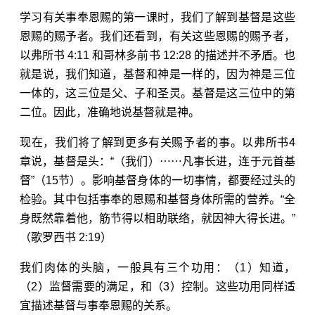
学习有关事奉恩赐的第一课时，我们了解到基督是这些
恩赐的赐予者。我们还看到，有关这些恩赐的赐予者，
以弗所书 4:11
和
哥林多前书 12:28
的描述并不矛盾。也
就是说，我们知道，基督和神是一样的，因为神是三位
一体的，这三位是父、子和圣灵。基督是这三位中的第
二位。因此，准确地说基督就是神。
现在，我们将了解到更多有关赐予者的事。
以弗所书4
章
说，基督是头：“（我们）⋯⋯凡事长进，连于元首基
督”（
15节
）。影响基督身体的一切事情，都要经过头的
检验。其中包括事奉的恩赐和基督身体所需的营养。“全
身既然靠着他，筋节得以相助联络，就因神大得长进。”
（
歌罗西书 2:19
）
我们肉体的头脑，一般具有三个功用：（1）知道，
（2）监督需要的满足，和（3）控制。这些功用同样适
宜描述基督与事奉恩赐的关系。