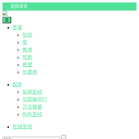
Skip
to
content
☰
人生答案
答案
信仰
爱
焦虑
忧愁
绝望
负罪感
起步
纵观圣经
与耶稣同行
万古根基
你的圣经
在线圣经