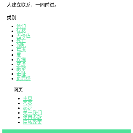
人建立联系，一同前进。
类别
信仰
忧愁
无价值
死亡
混乱
焦虑
爱
疾病
空虚
绝望
羞耻
负罪感
网页
主页
答案
起步
关于我们
使用条款
隐私政策