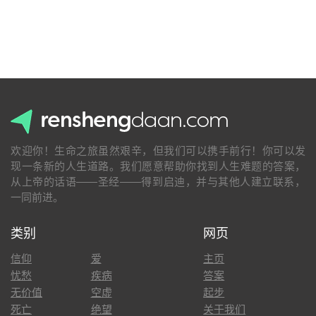
欢迎你！生命之旅虽然艰辛，但我们可以携手前行！你可以发
现一条新的人生道路。我们愿意帮助你找到人生难题的答案，
从上帝的话语——圣经——得到启迪，并与其他人建立联系，
一同前进。
类别
网页
信仰
爱
主页
忧愁
疾病
答案
无价值
空虚
起步
死亡
绝望
关于我们