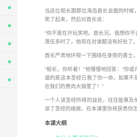
当这位船长跟那位海岛酋长会面的时候
笑了起来，然后对酋长说：
“你不是在开玩笑吧。酋长兄。我想你不
落伍多时了，他现在对谁都没有好处了。
酋长严肃地环视一下围绕在身旁的勇士
“船长，你听着！”他慢慢地回答：“你
道的是这本圣经已救了你一命。如果不
在我们的煮肉大锅里了！”
一个人读圣经所得的益处，往往能惠及
读了圣经的缘故。在本课里你将获悉你
本课大纲