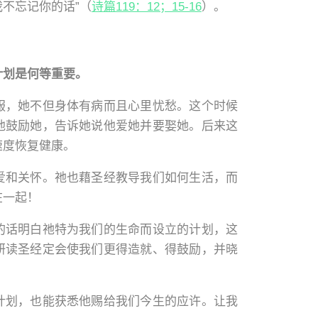
不忘记你的话”（
诗篇119：12；15-16
）。
计划是何等重要。
服，她不但身体有病而且心里忧愁。这个时候
他鼓励她，告诉她说他爱她并要娶她。后来这
速度恢复健康。
爱和关怀。祂也藉圣经教导我们如何生活，而
在一起！
的话明白祂特为我们的生命而设立的计划，这
研读圣经定会使我们更得造就、得鼓励，并晓
计划，也能获悉他赐给我们今生的应许。让我