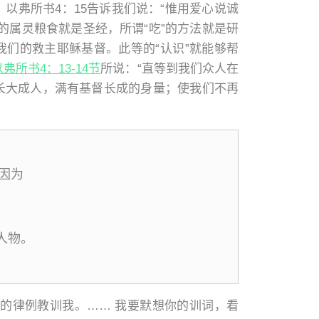
以弗所书4：15告诉我们说：“惟用爱心说诚
的属灵粮食就是圣经，所谓“吃”的方法就是研
们的救主耶稣基督。此等的“认识”就能够帮
以弗所书4：13-14节
所说：“直等到我们众人在
长大成人，满有基督长成的身量；使我们不再
因为
人物。
的律例教训我。…… 我要默想你的训词，看