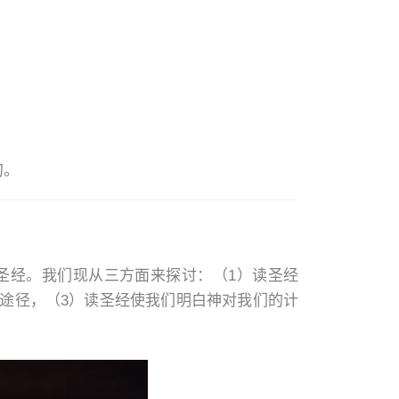
的。
圣经。我们现从三方面来探讨：（1）读圣经
途径，（3）读圣经使我们明白神对我们的计