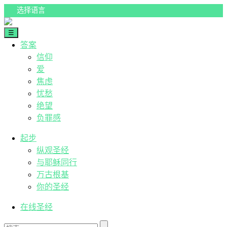
Skip
to
content
☰
人生答案
答案
信仰
爱
焦虑
忧愁
绝望
负罪感
起步
纵观圣经
与耶稣同行
万古根基
你的圣经
在线圣经