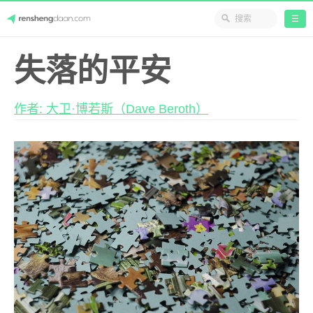
☰
Skip
人生答案
失落的平安
to
content
作者: 大卫·博若斯（Dave Beroth）