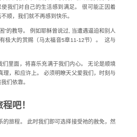
以使我们对自己的生活感到满足。 很可能正因着
活不顺，我们就不再感到快乐。
困”的教导。 例如耶稣曾说过, 当遭遇逼迫和别人
会有极大的赏赐（
马太福音5章11-12节
）。 这与
我们里面，将喜乐充满于我们内心。 无论是顺境
真理，和应许上。 必须明瞭天父爱我们，时刻与
供我们依靠。
旅程吧！
系的旅程。 此时我们即可选择接受祂的赦免，然