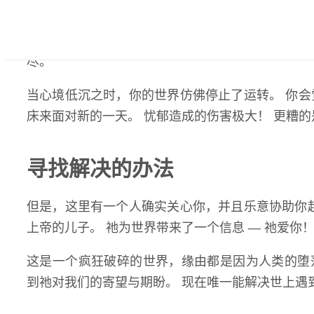
有许多事，使我们在心理上和情绪上感到疲累。 
升，或者是考试失利。 经济上的压力，也会造成
尽。
当心境低沉之时，你的世界仿佛停止了运转。 你
床来面对新的一天。 忧郁造成的伤害极大！ 更糟
寻找解决的办法
但是，这里有一个人确实关心你，并且乐意协助你
上帝的儿子。 祂为世界带来了一个信息 — 祂爱你
这是一个疯狂破碎的世界，缘由都是因为人类的堕
到祂对我们的寄望与期盼。 现在唯一能解决世上遇