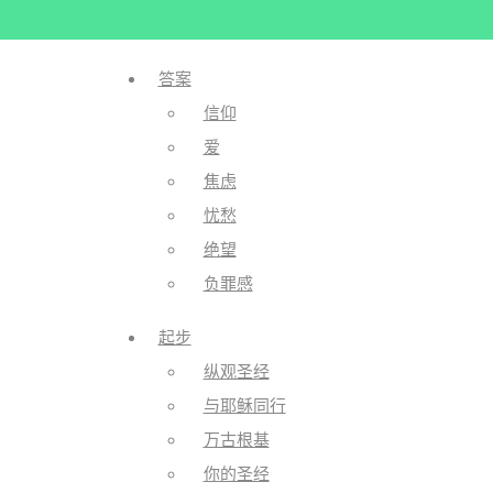
答案
信仰
爱
焦虑
忧愁
绝望
你的心思在告诉你，你的身体过于劳
负罪感
定义道尽了一切！ 我们当中有许多人
起步
疯狂又破碎的世界里，想追寻意义以
纵观圣经
与耶稣同行
万古根基
你的圣经