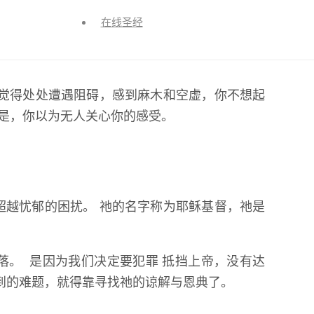
或许是失去了亲人，也许是失业或工作上未得晋
在线圣经
情绪低落。 促使忧郁形成的原因，几乎数之不
会觉得处处遭遇阻碍，感到麻木和空虚，你不想起
的是，你以为无人关心你的感受。
超越忧郁的困扰。 祂的名字称为耶稣基督，祂是
！
落。 是因为我们决定要犯罪 抵挡上帝，没有达
到的难题，就得靠寻找祂的谅解与恩典了。