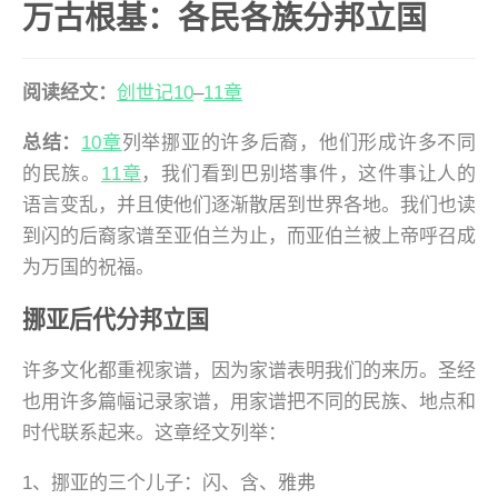
万古根基：各民各族分邦立国
阅读经文：
创世记10
–
11章
总结：
10章
列举挪亚的许多后裔，他们形成许多不同
的民族。
11章
，我们看到巴别塔事件，这件事让人的
语言变乱，并且使他们逐渐散居到世界各地。我们也读
到闪的后裔家谱至亚伯兰为止，而亚伯兰被上帝呼召成
为万国的祝福。
挪亚后代分邦立国
许多文化都重视家谱，因为家谱表明我们的来历。圣经
也用许多篇幅记录家谱，用家谱把不同的民族、地点和
时代联系起来。这章经文列举：
1、挪亚的三个儿子：闪、含、雅弗