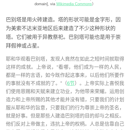
domain], via
Wikimedia Commons
）
巴别塔是用火砖建造。塔的形状可能是金字形，因
为美索不达米亚地区后来建造了不少这种形状的
塔。它们被用于异教祭祀。巴别塔可能也是用于崇
拜假神或占星。
耶和华观看巴别塔，发现人竟然在如此之短时间就取得
这样的成就。上帝说，“看哪，他们成为一样的人民，
都是一样的言语，如今既作起这事来，以后他们所要作
的事就没有不成就的了。”（
6节
）。上帝实际上喜悦我
们使用恩赐和天赋来建立功业，为他带来荣耀。运用创
造力和上帝所赐的其他才能并没有错，只要我们的计划
服从耶和华的旨意，只要我们的行为尊崇上帝的圣名，
就是好事。但是那些人建造巴别塔的目的却与之相反。
他们反对上帝做主，违抗上帝的权柄。人总是信靠自己