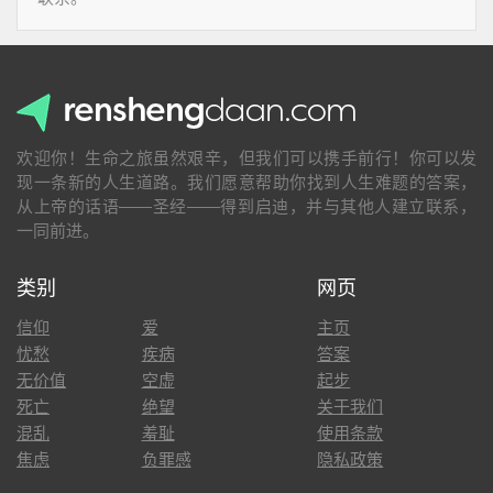
欢迎你！生命之旅虽然艰辛，但我们可以携手前行！你可以发
现一条新的人生道路。我们愿意帮助你找到人生难题的答案，
从上帝的话语——圣经——得到启迪，并与其他人建立联系，
一同前进。
类别
网页
信仰
爱
主页
忧愁
疾病
答案
无价值
空虚
起步
死亡
绝望
关于我们
混乱
羞耻
使用条款
焦虑
负罪感
隐私政策