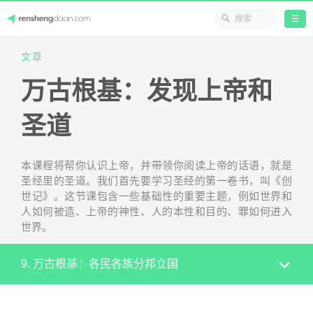
☰
Skip
文章
人生答案
to
万古根基：发现上帝和
content
圣道
本课程将帮你认识上帝，并带领你阅读上帝的话语，就是
圣经里的圣道。我们首先要学习圣经的第一卷书，叫《创
世记》。这节课包含一些基础性的重要主题，例如世界和
人如何被造、上帝的神性、人的本性和目的、罪如何进入
世界。
9. 万古根基：各民各族分邦立国