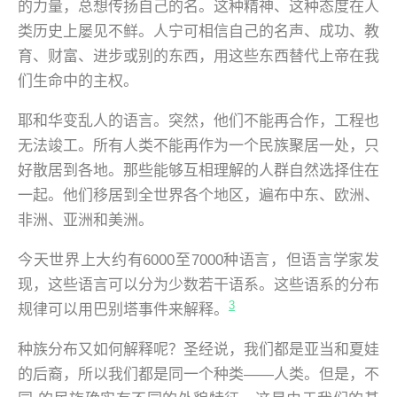
的力量，总想传扬自己的名。这种精神、这种态度在人
类历史上屡见不鲜。人宁可相信自己的名声、成功、教
育、财富、进步或别的东西，用这些东西替代上帝在我
们生命中的主权。
耶和华变乱人的语言。突然，他们不能再合作，工程也
无法竣工。所有人类不能再作为一个民族聚居一处，只
好散居到各地。那些能够互相理解的人群自然选择住在
一起。他们移居到全世界各个地区，遍布中东、欧洲、
非洲、亚洲和美洲。
今天世界上大约有6000至7000种语言，但语言学家发
现，这些语言可以分为少数若干语系。这些语系的分布
3
规律可以用巴别塔事件来解释。
种族分布又如何解释呢？圣经说，我们都是亚当和夏娃
的后裔，所以我们都是同一个种类——人类。但是，不