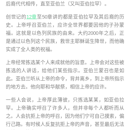
后裔代代相传，直至亚伯兰（又叫亚伯拉罕）。
创世记的
12章
至50章讲的都是亚伯拉罕及其后裔的历
史。上帝呼召亚伯兰，应许全世界都要因他的子孙蒙
福。这就是以色列民族的由来。大约2000年之后，正
是通过以色列这个民族，救世主耶稣诞生降世，而他确
实成了全人类的祝福。
上帝经常拣选某个人来成就他的旨意。上帝会对这些被
拣选的人讲话，给他们某些指示。亚伯兰蒙召也是如
此。亚伯兰听从上帝的命令，背井离乡，到上帝所指示
的地方去。他向耶和华献祭，相信上帝的应许。
一些人会说，上帝厚此薄彼，只拣选某某，如亚伯拉
罕。上帝确实呼召了许多人，但并非每个人都听而从
之。人会抗拒上帝的呼召，因为他们宁可自己摸索，偏
行己路。有时候人反复抗拒上帝的声音，甚至最后无法