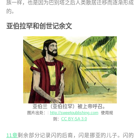
族一样，也是因为巴别塔之后人类散居迁移而逐渐形成
的。
亚伯拉罕和创世记余文
亚伯兰（亚伯拉罕）被上帝呼召。
图片出处：:
http://sweetpublishing.com
使用规
则：
CC BY-SA 3.0
11章
剩余部分记录闪的后裔，闪是挪亚的儿子。闪的