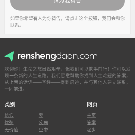
请为我祷告
如果你希望有人为你祷告，请点击这个按钮，我们会和你
联系。
欢迎你！生命之旅虽然艰辛，但我们可以携手前行！你可以发
现一条新的人生道路。我们愿意帮助你找到人生难题的答案，
从上帝的话语——圣经——得到启迪，并与其他人建立联系，
一同前进。
类别
网页
信仰
爱
主页
忧愁
疾病
答案
无价值
空虚
起步