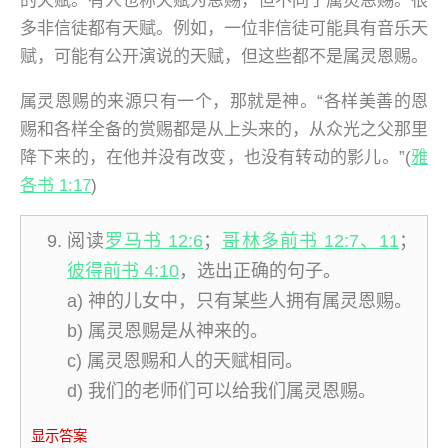
的天赋。有人也称天赋为恩赐，但不同于属灵恩赐。很
多非信徒都有天赋。例如，一位非信徒可能具有音乐天
赋，可能有公开演说的天赋，但这些都不是属灵恩赐。
属灵恩赐的来源只有一个，那就是神。“各样美善的恩
赐和各样全备的赏赐都是从上头来的，从众光之父那里
降下来的，在他并没有改变，也没有转动的影儿。”(
雅
各书 1:17
)
阅读
罗马书 12:6
；
哥林多前书 12:7、11
；
彼得前书 4:10
，选出正确的句子。
a) 神的儿女中，只有某些人拥有属灵恩赐。
b) 属灵恩赐是从神来的。
c) 属灵恩赐和人的天赋相同。
d) 我们的老师们可以给我们属灵恩赐。
显示答案