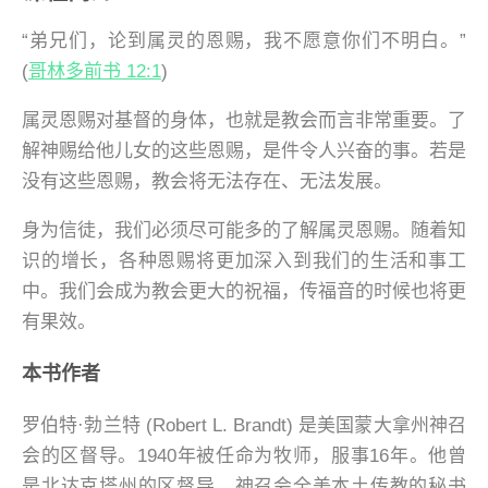
“弟兄们，论到属灵的恩赐，我不愿意你们不明白。”
(
哥林多前书 12:1
)
属灵恩赐对基督的身体，也就是教会而言非常重要。了
解神赐给他儿女的这些恩赐，是件令人兴奋的事。若是
没有这些恩赐，教会将无法存在、无法发展。
身为信徒，我们必须尽可能多的了解属灵恩赐。随着知
识的增长，各种恩赐将更加深入到我们的生活和事工
中。我们会成为教会更大的祝福，传福音的时候也将更
有果效。
本书作者
罗伯特·勃兰特 (Robert L. Brandt) 是美国蒙大拿州神召
会的区督导。1940年被任命为牧师，服事16年。他曾
是北达克塔州的区督导，神召会全美本土传教的秘书